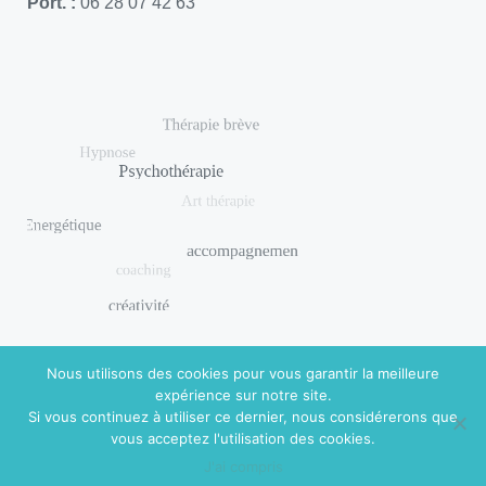
Port. :
06 28 07 42 63
Nous utilisons des cookies pour vous garantir la meilleure
expérience sur notre site.
Si vous continuez à utiliser ce dernier, nous considérerons que
© 2018 DISHUAL. Réalisé par
Virginie Guidal
|
Mentions
vous acceptez l'utilisation des cookies.
légales
J'ai compris