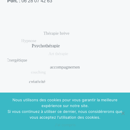
Port. :
06 28 07 42 63
Nous utilisons des cookies pour vous garantir la meilleure
expérience sur notre site.
Si vous continuez à utiliser ce dernier, nous considérerons que
© 2018 DISHUAL. Réalisé par
Virginie Guidal
|
Mentions
vous acceptez l'utilisation des cookies.
légales
J'ai compris