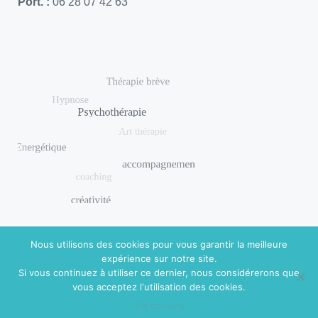
Port. :
06 28 07 42 63
Nous utilisons des cookies pour vous garantir la meilleure
expérience sur notre site.
Si vous continuez à utiliser ce dernier, nous considérerons que
© 2018 DISHUAL. Réalisé par
Virginie Guidal
|
Mentions
vous acceptez l'utilisation des cookies.
légales
J'ai compris