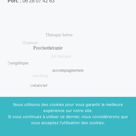
Port. :
06 28 07 42 63
Nous utilisons des cookies pour vous garantir la meilleure
expérience sur notre site.
Si vous continuez à utiliser ce dernier, nous considérerons que
© 2018 DISHUAL. Réalisé par
Virginie Guidal
|
Mentions
vous acceptez l'utilisation des cookies.
légales
J'ai compris