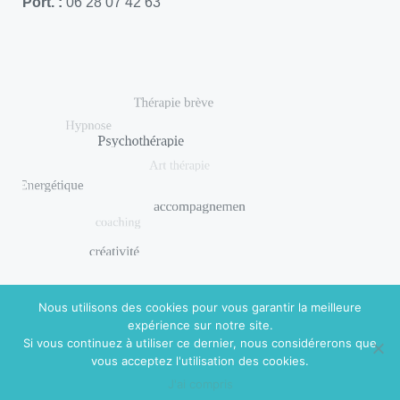
Port. :
06 28 07 42 63
Nous utilisons des cookies pour vous garantir la meilleure
expérience sur notre site.
Si vous continuez à utiliser ce dernier, nous considérerons que
© 2018 DISHUAL. Réalisé par
Virginie Guidal
|
Mentions
vous acceptez l'utilisation des cookies.
légales
J'ai compris