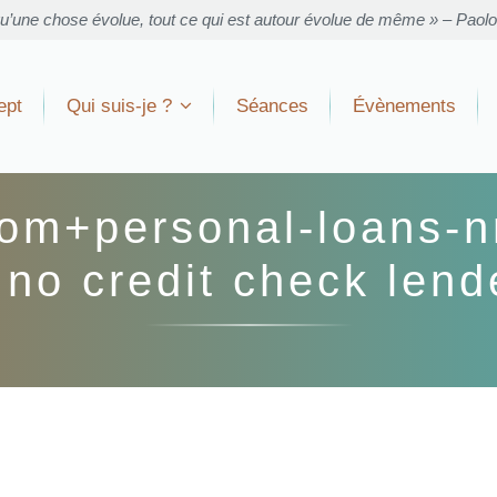
u’une chose évolue, tout ce qui est autour évolue de même » – Paol
ept
Qui suis-je ?
Séances
Évènements
com+personal-loans-n
 no credit check lend