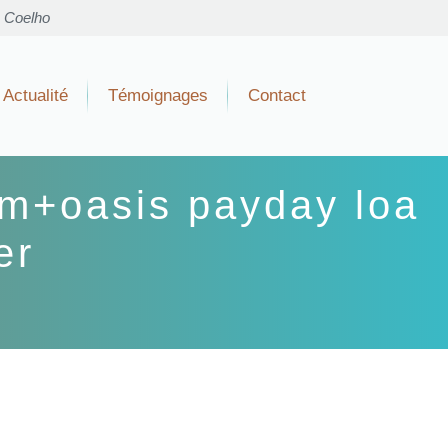
o Coelho
Actualité
Témoignages
Contact
m+oasis payday loa
er