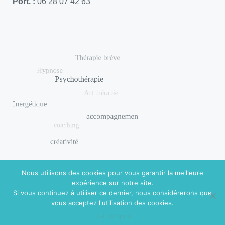
Port. :
06 28 07 42 63
Nous utilisons des cookies pour vous garantir la meilleure
expérience sur notre site.
Si vous continuez à utiliser ce dernier, nous considérerons que
© 2018 DISHUAL. Réalisé par
Virginie Guidal
|
Mentions
vous acceptez l'utilisation des cookies.
légales
J'ai compris