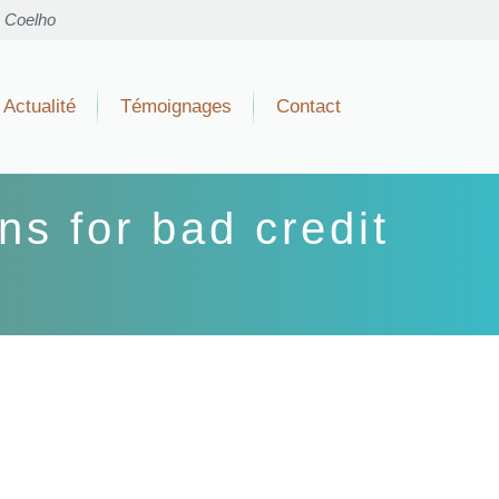
o Coelho
Actualité
Témoignages
Contact
ns for bad credit