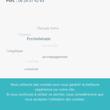
Port. :
06 28 07 42 63
Nous utilisons des cookies pour vous garantir la meilleure
expérience sur notre site.
Si vous continuez à utiliser ce dernier, nous considérerons que
© 2018 DISHUAL. Réalisé par
Virginie Guidal
|
Mentions
vous acceptez l'utilisation des cookies.
légales
J'ai compris