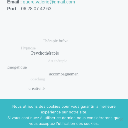
Email :
quere.valerie@gmail.com
Port. :
06 28 07 42 63
Nous utilisons des cookies pour vous garantir la meilleure
expérience sur notre site.
Si vous continuez à utiliser ce dernier, nous considérerons que
© 2018 DISHUAL. Réalisé par
Virginie Guidal
|
Mentions
vous acceptez l'utilisation des cookies.