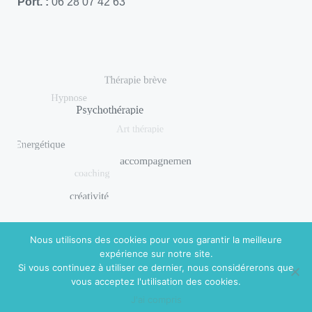
Port. :
06 28 07 42 63
Nous utilisons des cookies pour vous garantir la meilleure
expérience sur notre site.
Si vous continuez à utiliser ce dernier, nous considérerons que
© 2018 DISHUAL. Réalisé par
Virginie Guidal
|
Mentions
vous acceptez l'utilisation des cookies.
légales
J'ai compris