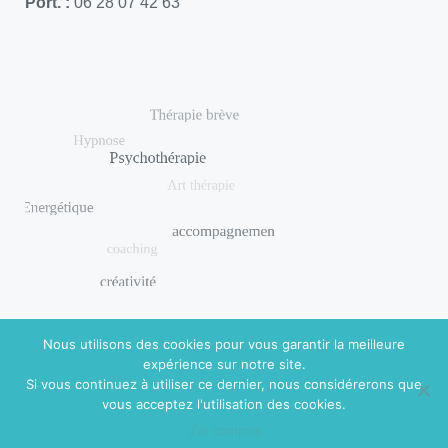
Port. :
06 28 07 42 63
Nous utilisons des cookies pour vous garantir la meilleure
expérience sur notre site.
Si vous continuez à utiliser ce dernier, nous considérerons que
© 2018 DISHUAL. Réalisé par
Virginie Guidal
|
Mentions
vous acceptez l'utilisation des cookies.
légales
J'ai compris